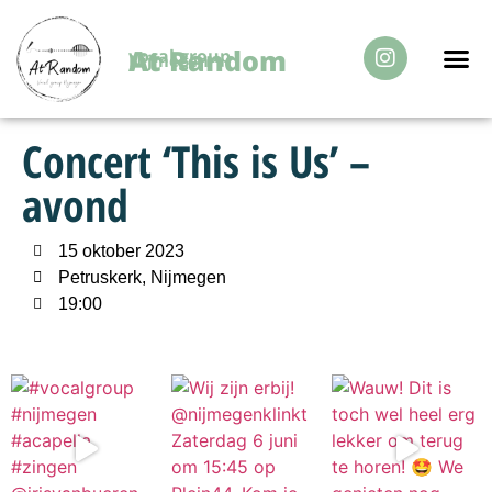
At Random
vocal group
Nijmegen
Over Ons
Concert ‘This is Us’ –
avond
15 oktober 2023
Petruskerk, Nijmegen
19:00