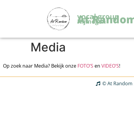
vocal group
At Rando
Nijmegen
Media
Op zoek naar Media? Bekijk onze
FOTO’S
en
VIDEO’S
!
© At Random 