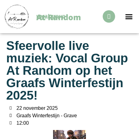
At Random
vocal group
Nijmegen
Over Ons
Sfeervolle live
muziek: Vocal Group
At Random op het
Graafs Winterfestijn
2025!
22 november 2025
Graafs Winterfestijn - Grave
12:00