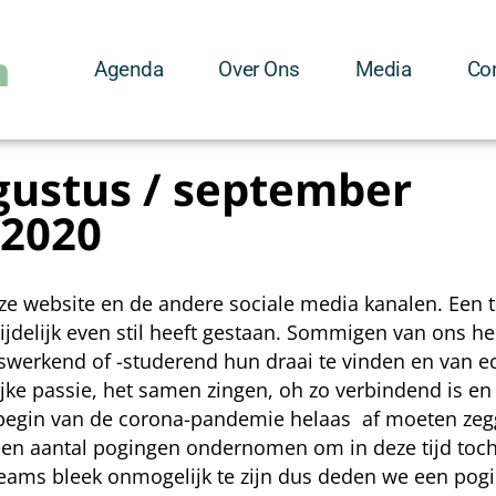
m
Agenda
Over Ons
Media
Co
gustus / september
2020
nze website en de andere sociale media kanalen. Een t
e tijdelijk even stil heeft gestaan. Sommigen van ons 
erkend of -studerend hun draai te vinden en van ec
e passie, het samen zingen, oh zo verbindend is en z
egin van de corona-pandemie helaas af moeten zegg
een aantal pogingen ondernomen om in deze tijd toch
Teams bleek onmogelijk te zijn dus deden we een po