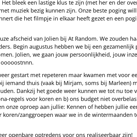
 Het bleek een lastige klus te zijn (met her en der ov
t muziek bezig kunnen zijn. Onze beste poging wille
nert die het filmpje in elkaar heeft gezet en een po
euze afscheid van Jolien bij At Random. We zouden haa
rs. Begin augustus hebben we bij een gezamenlijk pi
omen. Jolien, we gaan jouw persoonlijkheid, jouw inz
t ooooostnnn.
ch weer gestart met repeteren maar kwamen met voor 
ij iemand thuis (vaak bij Mirjam, soms bij Marleen) 
ouden. Dankzij het goede weer kunnen we tot nu toe 
a-regels voor koren en b) ons budget niet overbel
ven onze oproep aan jullie: Kennen of hebben jullie ee
or koren/zanggroepen waar we in de wintermaanden t
 weer openbare optredens voor ons realiseerbaar zijn!