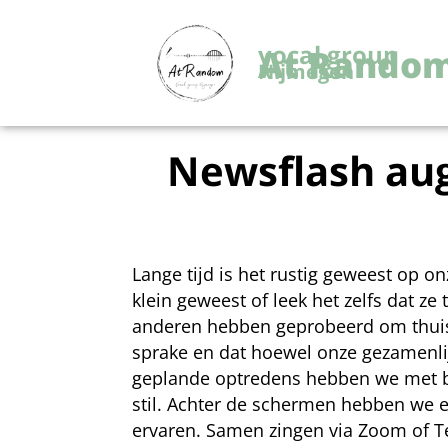
vocal group
At Rando
Nijmegen
Newsflash au
Lange tijd is het rustig geweest op o
klein geweest of leek het zelfs dat z
anderen hebben geprobeerd om thuisw
sprake en dat hoewel onze gezamenlijk
geplande optredens hebben we met b
stil. Achter de schermen hebben we 
ervaren. Samen zingen via Zoom of 