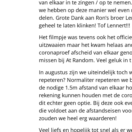
van elkaar in te zingen / op te nemen.
we hebben op deze manier wel even me
delen. Grote Dank aan Ron’s broer Len
geheel te laten klinken! Tof Lennert!!!
Het filmpje was tevens ook het offici
uitzwaaien maar het kwam helaas ande
coronaproef afscheid van elkaar gen
missen bij At Random. Veel geluk in 
In augustus zijn we uiteindelijk to
repeteren? Normaliter repeteren we b
de nodige 1.5m afstand van elkaar h
rekening kunnen houden met de coron
dit echter geen optie. Bij deze ook e
die voldoet aan de afstandseisen vo
zouden we heel erg waarderen!
Veel liefs en hopelijk tot snel als er