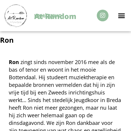
At Random
vocal group
Nijmegen
Over Ons
Ron
Ron
zingt sinds november 2016 mee als de
bas of tenor en woont in het mooie
Bottendaal. Hij studeert muziektherapie en
bepaalde bronnen vermelden dat hij in zijn
vrije tijd bij een Zweeds inrichtingshuis
werkt… Sinds het stedelijk Jeugdkoor in Breda
heeft Ron niet meer gezongen, maar nu laat
hij zich weer helemaal gaan op de
dinsdagavond. We zijn Ron dankbaar voor
zijn toevoeging van wat chaos en gezelligheid