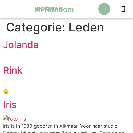
At Random
vocal group
Nijmegen
Categorie:
Leden
Over Ons
Jolanda
Rink
🙂
Iris
Iris is in 1989 geboren in Alkmaar. Voor haar studie